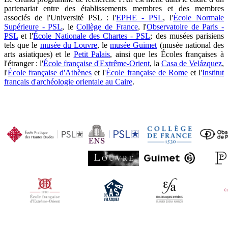
partenariat entre des établissements membres et des membres
associés de l'Université PSL : l'
EPHE - PSL
, l'
École Normale
Supérieure - PSL
, le
Collège de France
, l'
Observatoire de Paris -
PSL
et l'
École Nationale des Chartes - PSL
; des musées parisiens
tels que le
musée du Louvre
, le
musée Guimet
(musée national des
arts asiatiques) et le
Petit Palais
, ainsi que les Écoles françaises à
l'étranger : l'
École française d'Extrême-Orient
, la
Casa de Velázquez
,
l'
École française d'Athènes
et l'
École française de Rome
et l'
Institut
français d'archéologie orientale au Caire
.