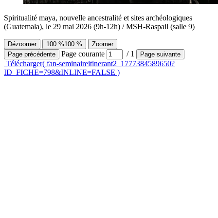
Spiritualité maya, nouvelle ancestralité et sites archéologiques
(Guatemala), le 29 mai 2026 (9h-12h) / MSH-Raspail (salle 9)
Dézoomer
100 %
100 %
Zoomer
Page courante
/
1
Page précédente
Page suivante
Télécharger
( fan-seminaireitinerant2_1777384589650?
ID_FICHE=798&INLINE=FALSE )